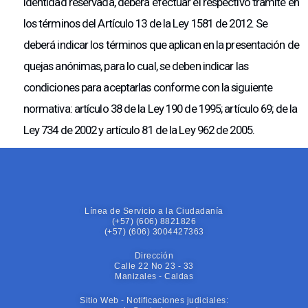
identidad reservada, deberá efectuar el respectivo trámite en
los términos del Artículo 13 de la Ley 1581 de 2012. Se
deberá indicar los términos que aplican en la presentación de
quejas anónimas, para lo cual, se deben indicar las
condiciones para aceptarlas conforme con la siguiente
normativa: artículo 38 de la Ley 190 de 1995; artículo 69; de la
Ley 734 de 2002 y artículo 81 de la Ley 962 de 2005.
Línea de Servicio a la Ciudadanía
(+57) (606) 8821826
(+57) (606) 3004427363
Dirección
Calle 22 No 23 - 33
Manizales - Caldas
Sitio Web - Notificaciones judiciales: